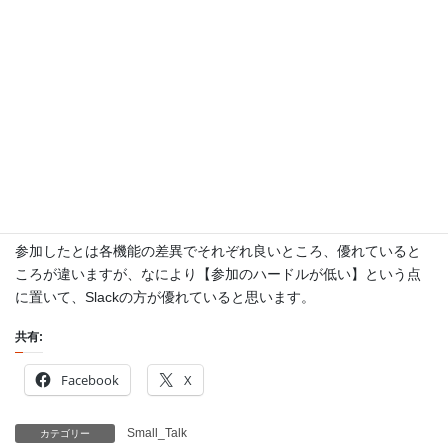
これです。
コンセプトの違いなのか、 Microsoft Teams は必ず招待制です。
基本的には人間が他人のメールアドレスを収集して招待作業をす
る必要があります。
対して Slack は招待用URLを発行して「参加したい人はこのURL
から参加してね」ができます。この差は大きいと思います。
参加したとは各機能の差異でそれぞれ良いところ、優れていると
ころが違いますが、なにより【参加のハードルが低い】という点
に置いて、Slackの方が優れていると思います。
共有:
Facebook
X
Small_Talk
カテゴリー