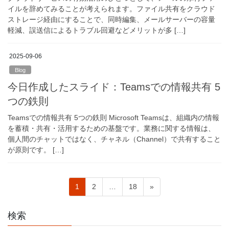
イルを辞めてみることが考えられます。ファイル共有をクラウド
ストレージ経由にすることで、同時編集、メールサーバーの容量
軽減、誤送信によるトラブル回避などメリットが多 […]
2025-09-06
Blog
今日作成したスライド：Teamsでの情報共有 5
つの鉄則
Teamsでの情報共有 5つの鉄則 Microsoft Teamsは、組織内の情報
を蓄積・共有・活用するための基盤です。業務に関する情報は、
個人間のチャットではなく、チャネル（Channel）で共有すること
が原則です。 […]
投
固
固
固
1
2
…
18
»
稿
定
定
定
ペ
ペ
ペ
の
検索
ー
ー
ー