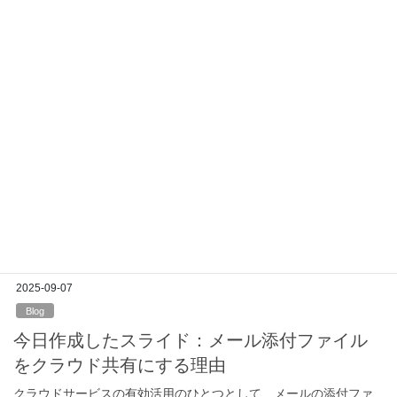
Studioって何？」]に参加しまして、Copilot エージェントビルダー
を改めて自作しました。 https://nandemo.connp […]
2025-09-09
Blog
今日作成したスライド：カスタム
指示とは
普段使っているCopilotに毎回同じような指示をするのめんどくさ
くないですか？同じ指示を入力せずに済むようにする事前定義を
「カスタム指示」と言います。 例えば、Microsoft系の調べ事をよ
くする人は Learn と […]
2025-09-07
Blog
今日作成したスライド：メール添付ファイル
をクラウド共有にする理由
クラウドサービスの有効活用のひとつとして、メールの添付ファ