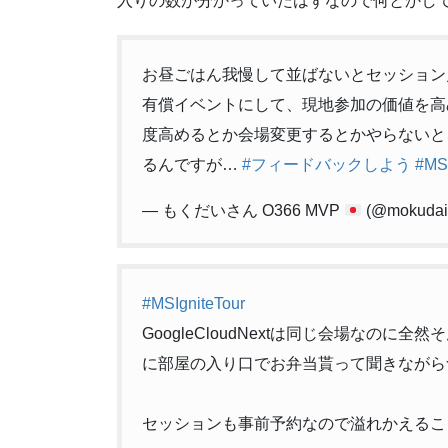
入りの数が分かっていたはずなので何とかし
お昼ごはん我慢して並ばないとセッション
有償イベントにして、現地参加の価値を高
度高めるとか会場変更するとかやらないと
るんですが…
#フィードバックしよう
#MSI
— もくだいさん O366 MVP
(@mokudai
#MSIgniteTour
GoogleCloudNextは同じ会場なの
に部屋の入り口でお弁当貰って聞きながら
セッションも事前予約なので溢れかえるこ