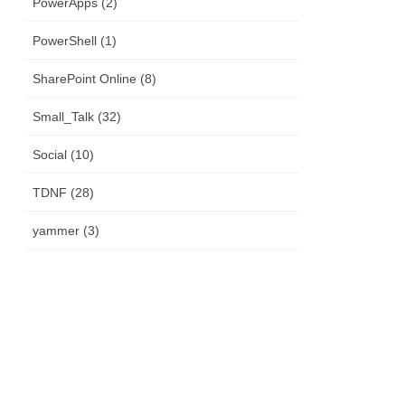
PowerApps (2)
PowerShell (1)
SharePoint Online (8)
Small_Talk (32)
Social (10)
TDNF (28)
yammer (3)