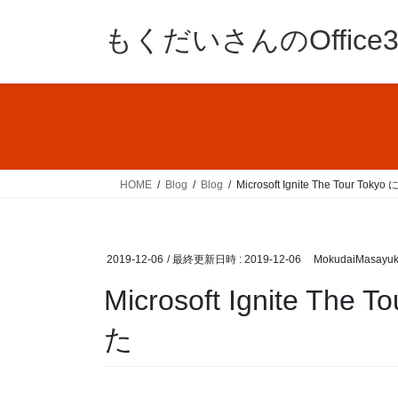
コ
ナ
ン
ビ
もくだいさんのOffic
テ
ゲ
ン
ー
ツ
シ
へ
ョ
ス
ン
キ
に
ッ
移
HOME
Blog
Blog
Microsoft Ignite The Tour 
プ
動
2019-12-06
/ 最終更新日時 :
2019-12-06
MokudaiMasayuk
Microsoft Ignite T
た