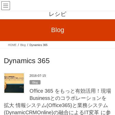
コ
ナ
もくだいさんのOffice365至高の
ン
ビ
レシピ
テ
ゲ
ン
ー
ツ
シ
Blog
へ
ョ
ス
ン
キ
に
HOME
Blog
Dynamics 365
ッ
移
プ
動
Dynamics 365
2016-07-15
Blog
Office 365 をもっと有効活用！現場
Businessとのコラボレーションを
拡大 情報システム(Office365)と業務システム
(DynamicCRMOnline)の融合によるIT変革 に参