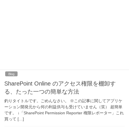
2017-08-02
Blog
Teams のアプリ管理機能が充実するって！
例によって英語での情報なので、google翻訳から自分が読み取れ
た範囲ですが紹介します。 ↓実際には、ご自身の目で読んでくださ
い↓ New admin controls for apps in Teams ざっくり、内容 […]
2017-07-14
Blog
SharePoint Online のアクセス権限を棚卸す
る、たった一つの簡単な方法
釣りタイトルです。ごめんなさい。 ※この記事に関してアプリケ
ーション開発元から何の利益供与も受けていません（笑） 超簡単
です。 ↓「SharePoint Permission Reporter 権限レポーター」これ
買って […]