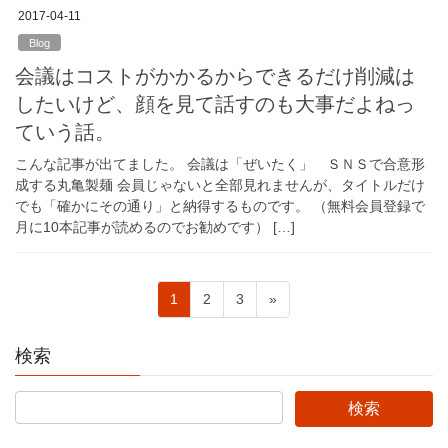
2017-04-11
Blog
会議はコストがかかるからできるだけ削減は
したいけど、顔を見て話すのも大事だよねっ
ていう話。
こんな記事が出てました。 会議は「ぜいたく」 ＳＮＳで合意形
成する丸亀製麺 会員じゃないと全部見れませんが、タイトルだけ
でも「確かにその通り」と納得するものです。 （無料会員登録で
月に10本記事が読めるのでお勧めです） […]
投
固
固
固
1
2
3
»
稿
定
定
定
ペ
ペ
ペ
の
検索
ー
ー
ー
ペ
ジ
ジ
ジ
ー
ジ