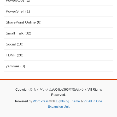
PowerApps (2)
PowerShell (1)
SharePoint Online (8)
Small_Talk (32)
Social (10)
TDNF (28)
yammer (3)
Copyright © もくだいさんのOffice365至高のレシピ All Rights
Reserved.
Powered by
WordPress
with
Lightning Theme
&
VK All in One
Expansion Unit