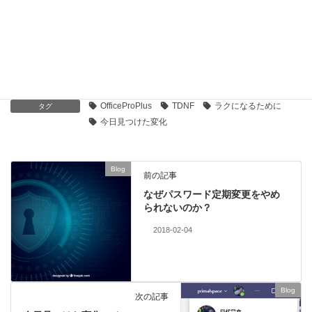
共有:
Facebook
X
Blog
、
TDNF
カテゴリー
OfficeProPlus
TDNF
ラクになるために
タグ
今日見つけた変化
Blog
前の記事
なぜパスワード定期変更をやめ
られないのか？
2018-02-04
Blog
次の記事