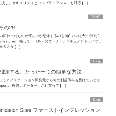
援し、セキュリティとコンプライアンスにも対応 […]
TDNF
その29
の変わったものが何なのか想像するのも面白いので見つけたら
ew features 略して TDNF のコーナー♪ ドキュメントライブラ
カスタ […]
Blog
セス権限を棚卸する、たった一つの簡単な方法
関してアプリケーション開発元から何の利益供与も受けていませ
 Reporter 権限レポーター」これ買って […]
Blog
mmunication Sites ファーストインプレッション