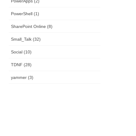
PowerApps (2)
PowerShell (1)
SharePoint Online (8)
Small_Talk (32)
Social (10)
TDNF (28)
yammer (3)