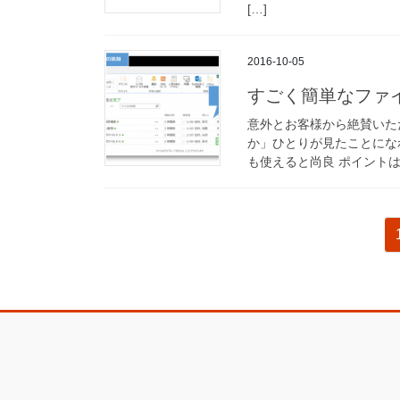
[…]
2016-10-05
すごく簡単なファ
意外とお客様から絶賛いた
か」ひとりが見たことにな
も使えると尚良 ポイントは
投
稿
の
ペ
ー
ジ