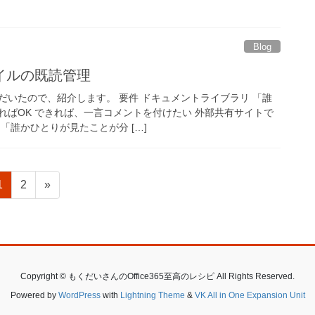
Blog
イルの既読管理
だいたので、紹介します。 要件 ドキュメントライブラリ 「誰
ればOK できれば、一言コメントを付けたい 外部共有サイトで
「誰かひとりが見たことが分 […]
固
固
1
2
»
定
定
ペ
ペ
ー
ー
ジ
ジ
Copyright © もくだいさんのOffice365至高のレシピ All Rights Reserved.
Powered by
WordPress
with
Lightning Theme
&
VK All in One Expansion Unit