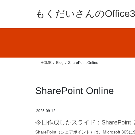
コ
ナ
ン
ビ
もくだいさんのOffic
テ
ゲ
ン
ー
ツ
シ
へ
ョ
ス
ン
キ
に
ッ
移
HOME
Blog
SharePoint Online
プ
動
SharePoint Online
2025-09-12
今日作成したスライド：SharePoint
SharePoint（シェアポイント）は、Microsof