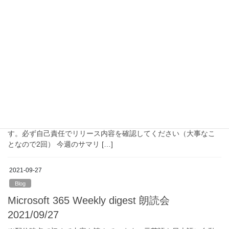
さんのチャネル – YouTube ※機能等リリース日は必ず確認してく
ださい。結構延期だったり停止します。必ず自己責任でリリース
内容 […]
2022-01-18
Blog
Microsoft 365 Weekly digest 朗読会
2022/1/17 まとめ
Youtube Live 配信自体は毎週月曜日の21時からやってます。 ※各
リリース日は必ず確認してください。結構延期だったり停止しま
す。必ず自己責任でリリース内容を確認してください（大事なこ
となので2回） 今週のサマリ […]
2021-09-27
Blog
Microsoft 365 Weekly digest 朗読会
2021/09/27