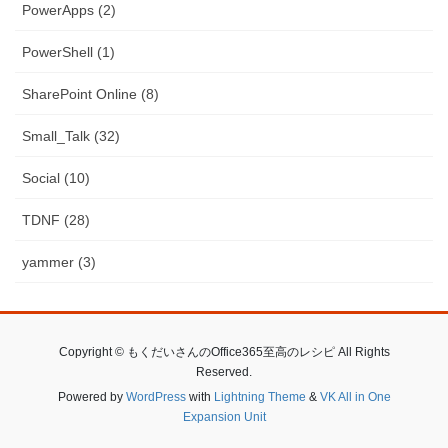
PowerApps (2)
PowerShell (1)
SharePoint Online (8)
Small_Talk (32)
Social (10)
TDNF (28)
yammer (3)
Copyright © もくだいさんのOffice365至高のレシピ All Rights
Reserved.
Powered by
WordPress
with
Lightning Theme
&
VK All in One
Expansion Unit