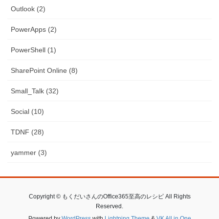
Outlook (2)
PowerApps (2)
PowerShell (1)
SharePoint Online (8)
Small_Talk (32)
Social (10)
TDNF (28)
yammer (3)
Copyright © もくだいさんのOffice365至高のレシピ All Rights
Reserved.
Powered by
WordPress
with
Lightning Theme
&
VK All in One