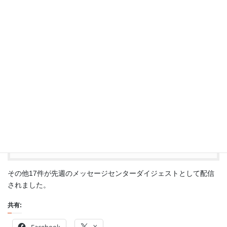
コンプライアンスセンターのデータ分類で
OneDriveの個人データを指定できるようになる。
#o365jp
アクティビティ エクスプローラーの使用を開始す
る – Microsoft 365 Compliance | Microsoft Docs
https://t.co/j4Lz1I6VcX
— もくだいさん O365 MVP
(@mokudai)
September 20, 2021
その他17件が先週のメッセージセンターダイジェストとして配信
されました。
共有:
Facebook
X