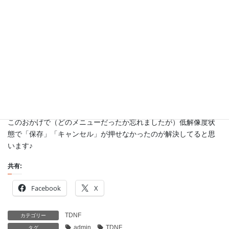
いままで一番下にあったのですが、少し右側にずれてくれまし
た。
このおかげで（どのメニューだったか忘れましたが）低解像度状
態で「保存」「キャンセル」が押せなかったのが解決してると思
います♪
共有:
Facebook
X
TDNF
カテゴリー
admin
TDNF
タグ