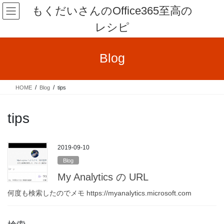
コ
ナ
もくだいさんのOffice365至高の
ン
ビ
レシピ
テ
ゲ
ン
ー
ツ
シ
Blog
へ
ョ
ス
ン
キ
に
HOME
Blog
tips
ッ
移
プ
動
tips
2019-09-10
Blog
My Analytics の URL
何度も検索したのでメモ https://myanalytics.microsoft.com