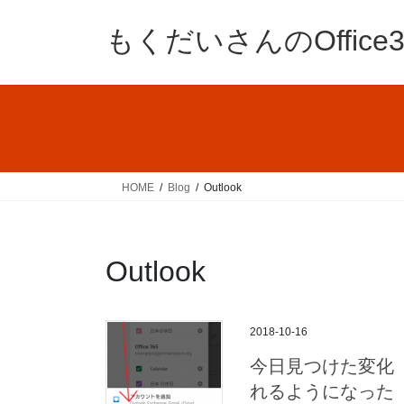
コ
ナ
ン
ビ
もくだいさんのOffic
テ
ゲ
ン
ー
ツ
シ
へ
ョ
ス
ン
キ
に
ッ
移
HOME
Blog
Outlook
プ
動
Outlook
2018-10-16
今日見つけた変化 そ
れるようになった