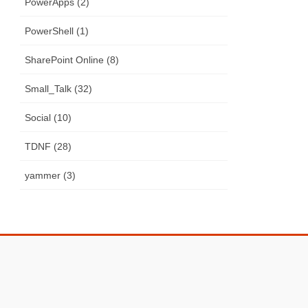
PowerApps (2)
PowerShell (1)
SharePoint Online (8)
Small_Talk (32)
Social (10)
TDNF (28)
yammer (3)