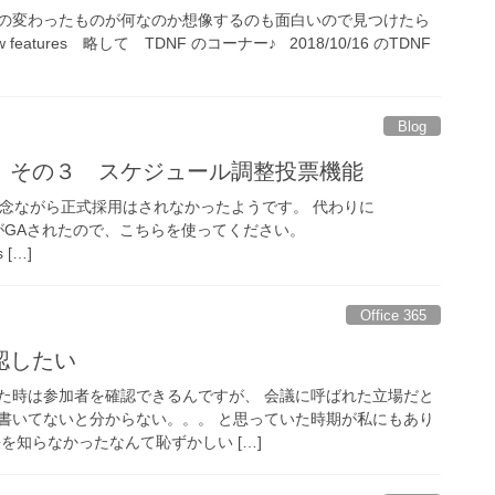
の変わったものが何なのか想像するのも面白いので見つけたら
 features 略して TDNF のコーナー♪ 2018/10/16 のTDNF
Blog
 その３ スケジュール調整投票機能
機能は残念ながら正式採用はされなかったようです。 代わりに
インがGAされたので、こちらを使ってください。
s […]
Office 365
認したい
た時は参加者を確認できるんですが、 会議に呼ばれた立場だと
書いてないと分からない。。。 と思っていた時期が私にもあり
を知らなかったなんて恥ずかしい […]