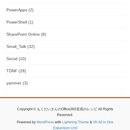
PowerApps (2)
PowerShell (1)
SharePoint Online (8)
Small_Talk (32)
Social (10)
TDNF (28)
yammer (3)
Copyright © もくだいさんのOffice365至高のレシピ All Rights
Reserved.
Powered by
WordPress
with
Lightning Theme
&
VK All in One
Expansion Unit