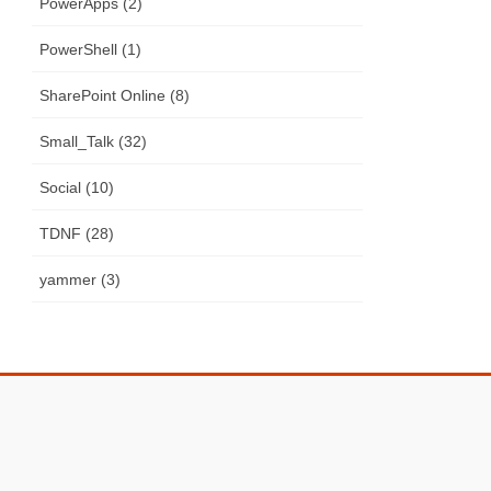
PowerApps (2)
PowerShell (1)
SharePoint Online (8)
Small_Talk (32)
Social (10)
TDNF (28)
yammer (3)