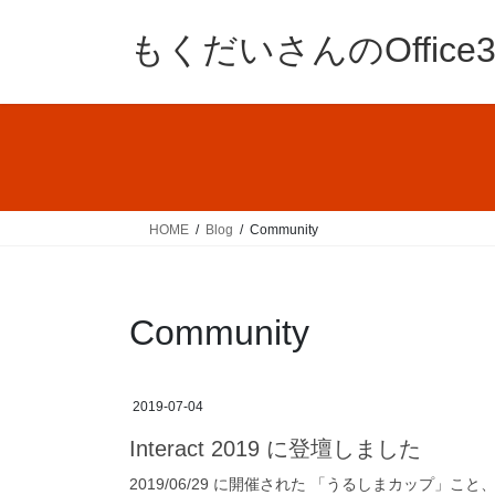
コ
ナ
ン
ビ
もくだいさんのOffic
テ
ゲ
ン
ー
ツ
シ
へ
ョ
ス
ン
キ
に
ッ
移
HOME
Blog
Community
プ
動
Community
2019-07-04
Interact 2019 に登壇しました
2019/06/29 に開催された 「うるしまカップ」こと、 「I