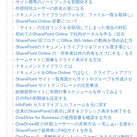
サイト標準のノートブックを初期化する
外部招待ユーザーの姓名が逆になる
ドキュメントライブラリのフォルダ、ファイル一覧を取得した
SharePoint Online 容量について
「サイト」の注目リンクを全部消してしまった場合の対応
初めてのSharePoint Online で社内ポータルを作る（目次
SharePoint 旧ブログ にOffice 365 Video の動画を埋め込む方法
SharePointのドキュメントライブラリをファイル置き場と
SharePoint Online の「所有者以外の共有をオフにする」を
チームサイトに画像をスライド表示する方法
ドキュメントライブラリ とは
ドキュメントをOffice Online ではなく、クライアントアプ
SharePoint サイト一覧画面からサイトやグループを作成させ
SharePoint サイトテンプレートの注意事項
総務部用サイトに年間行事スケジュールを作ってみよう
日付列の初期値を設定する
InfoPath カスタマイズ したフォームを元に戻す
従来のSharePointの表示に戻す＆クラシック表示を終了する
OneDrive for Business の使用容量を確認する方法
OneDrive4B の外部ユーザーへの共有方法 ～宅ふぁいる便
SharePointで超簡単にFAQサイトを作る
OneDrive の「再解析ポイントバッファーにあるタグは無効で