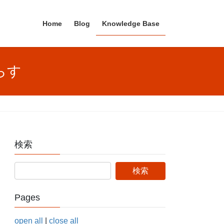
Home
Blog
Knowledge Base
鳴らす
検索
Pages
open all
|
close all