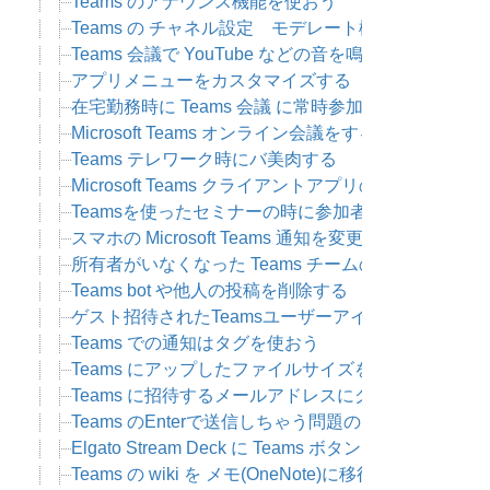
Teams のアナウンス機能を使おう
Teams の チャネル設定 モデレート機能
Teams 会議で YouTube などの音を鳴らす
アプリメニューをカスタマイズする
在宅勤務時に Teams 会議 に常時参加する
Microsoft Teams オンライン会議をするときのTips
Teams テレワーク時にバ美肉する
Microsoft Teams クライアントアプリの再イン
Teamsを使ったセミナーの時に参加者に質問したい
スマホの Microsoft Teams 通知を変更する
所有者がいなくなった Teams チームの通知を受け取
Teams bot や他人の投稿を削除する
ゲスト招待されたTeamsユーザーアイコンを変更す
Teams での通知はタグを使おう
Teams にアップしたファイルサイズを常に表示する
Teams に招待するメールアドレスにグループアド
Teams のEnterで送信しちゃう問題の回避方法
Elgato Stream Deck に Teams ボタンを設置する
Teams の wiki を メモ(OneNote)に移行する