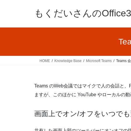
コ
ナ
ン
ビ
もくだいさんのOffic
テ
ゲ
ン
ー
ツ
シ
へ
ョ
Te
ス
ン
キ
に
ッ
移
HOME
Knowledge Base
Microsoft Teams
Teams
プ
動
Teams のWeb会議ではマイクで人の会話と、
ますが、このほかに YouTube やローカ
画面上でオン/オフをいつでも
共有した画面上部のツールバーにオンオフの