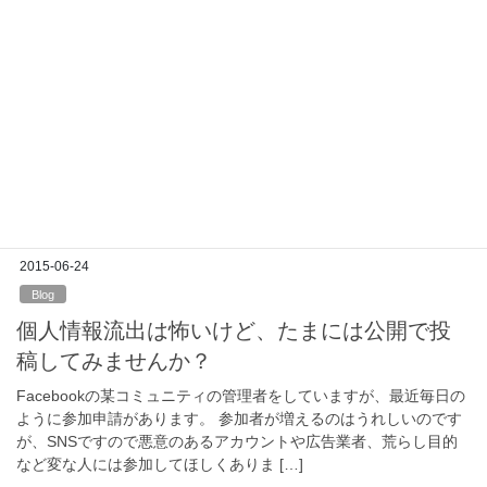
2015-07-22
cloud
Office 365 のログイン画面が少し可
愛くなった
ちょっとした発見があったのでご報告～ ログイン画面の右側の選
択するリンクのアイコンが丸くなって少し可愛くなったですね！
マイクロソフトアカウントとの選択のアイコンも丸くなってま
す。 こういう少しづつのアップデートがOff […]
2015-06-24
Blog
個人情報流出は怖いけど、たまには公開で投
稿してみませんか？
Facebookの某コミュニティの管理者をしていますが、最近毎日の
ように参加申請があります。 参加者が増えるのはうれしいのです
が、SNSですので悪意のあるアカウントや広告業者、荒らし目的
など変な人には参加してほしくありま […]