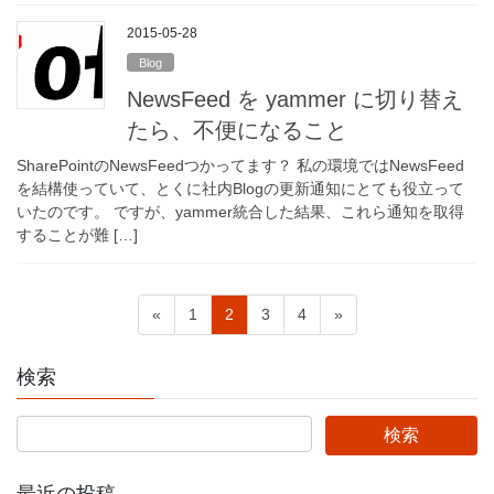
2015-05-28
Blog
NewsFeed を yammer に切り替え
たら、不便になること
SharePointのNewsFeedつかってます？ 私の環境ではNewsFeed
を結構使っていて、とくに社内Blogの更新通知にとても役立って
いたのです。 ですが、yammer統合した結果、これら通知を取得
することが難 […]
投
固
固
固
固
«
1
2
3
4
»
稿
定
定
定
定
ペ
ペ
ペ
ペ
の
検索
ー
ー
ー
ー
ペ
ジ
ジ
ジ
ジ
ー
ジ
最近の投稿