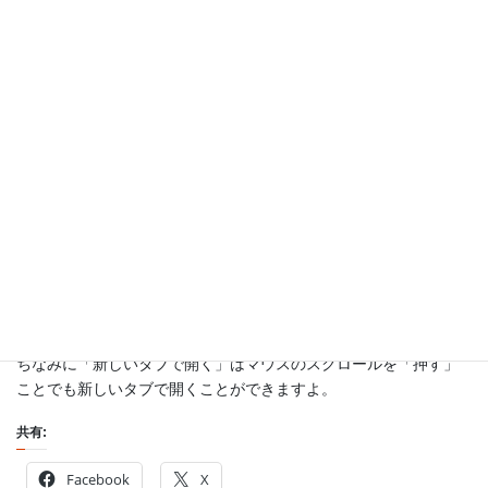
2017/07/31 のTDNFです。
ナビゲーションバーが右クリックできる！
そのままですが、ココって右クリック出来てましたっけ？
ベルや歯車の部分は右クリックできませんが、追加したアプリケ
ーションの部分は右クリックして操作できますね。
ちなみに「新しいタブで開く」はマウスのスクロールを「押す」
ことでも新しいタブで開くことができますよ。
共有:
Facebook
X