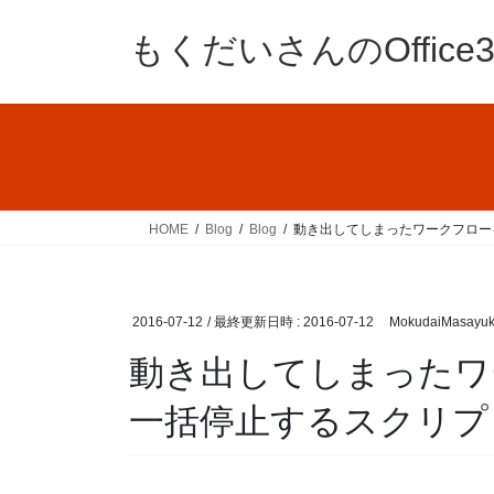
コ
ナ
ン
ビ
もくだいさんのOffic
テ
ゲ
ン
ー
ツ
シ
へ
ョ
ス
ン
キ
に
ッ
移
HOME
Blog
Blog
動き出してしまったワークフロー
プ
動
2016-07-12
/ 最終更新日時 :
2016-07-12
MokudaiMasayuk
動き出してしまったワ
一括停止するスクリプ