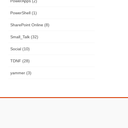
PowerApps (2)
PowerShell (1)
SharePoint Online (8)
Small_Talk (32)
Social (10)
TDNF (28)
yammer (3)