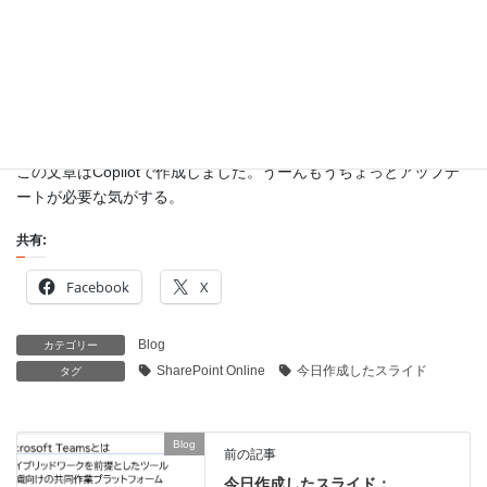
SharePointは、Microsoft 365のセキュリティ機能と統合されてお
り、アクセス制御、データ保護、監査ログの取得などが可能で
す。これにより、機密情報の保護と法令遵守を支援し、安心して
業務に活用できる環境を提供します。
この文章はCopilotで作成しました。うーんもうちょっとアップデ
ートが必要な気がする。
共有:
Facebook
X
Blog
カテゴリー
SharePoint Online
今日作成したスライド
タグ
Blog
前の記事
今日作成したスライド：