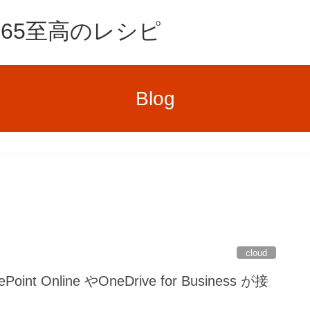
e365至高のレシピ
Blog
cloud
ePoint Online やOneDrive for Business が接