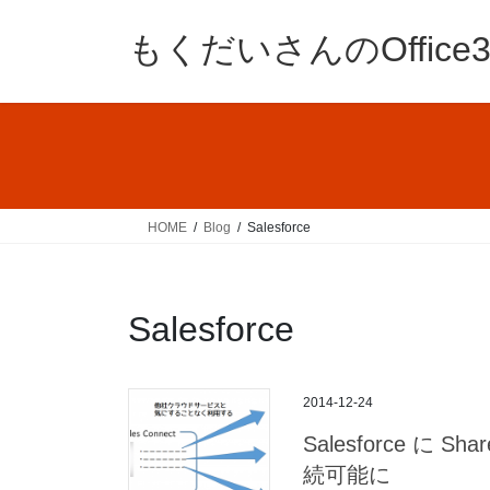
コ
ナ
ン
ビ
もくだいさんのOffic
テ
ゲ
ン
ー
ツ
シ
へ
ョ
ス
ン
キ
に
ッ
移
HOME
Blog
Salesforce
プ
動
Salesforce
2014-12-24
Salesforce に Shar
続可能に