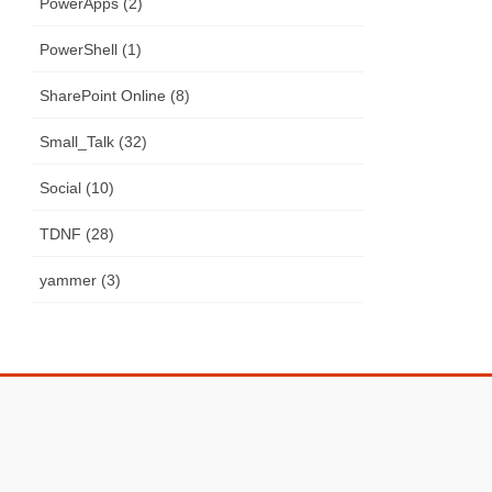
PowerApps (2)
PowerShell (1)
SharePoint Online (8)
Small_Talk (32)
Social (10)
TDNF (28)
yammer (3)