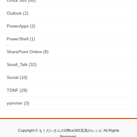
Office 365 (45)
Outlook (2)
PowerApps (2)
PowerShell (1)
SharePoint Online (8)
Small_Talk (32)
Social (10)
TDNF (28)
yammer (3)
Copyright © もくだいさんのOffice365至高のレシピ All Rights
Reserved.