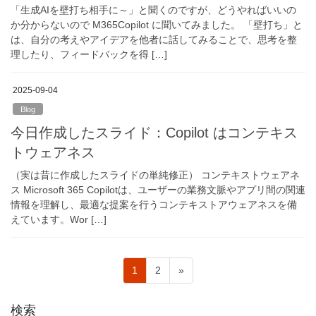
「生成AIを壁打ち相手に～」と聞くのですが、どうやればいいの
か分からないので M365Copilot に聞いてみました。 「壁打ち」と
は、自分の考えやアイデアを他者に話してみることで、思考を整
理したり、フィードバックを得 […]
2025-09-04
Blog
今日作成したスライド：Copilot はコンテキス
トウェアネス
（実は昔に作成したスライドの単純修正） コンテキストウェアネ
ス Microsoft 365 Copilotは、ユーザーの業務文脈やアプリ間の関連
情報を理解し、最適な提案を行うコンテキストアウェアネスを備
えています。Wor […]
投
固
固
1
2
»
稿
定
定
ペ
ペ
の
検索