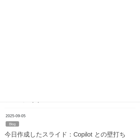
クラウドサービスの有効活用のひとつとして、メールの添付ファ
イルを辞めてみることが考えられます。ファイル共有をクラウド
ストレージ経由にすることで、同時編集、メールサーバーの容量
軽減、誤送信によるトラブル回避などメリットが多 […]
2025-09-06
Blog
今日作成したスライド：Teamsでの情報共有 5
つの鉄則
Teamsでの情報共有 5つの鉄則 Microsoft Teamsは、組織内の情報
を蓄積・共有・活用するための基盤です。業務に関する情報は、
個人間のチャットではなく、チャネル（Channel）で共有すること
が原則です。 […]
2025-09-05
Blog
今日作成したスライド：Copilot との壁打ち