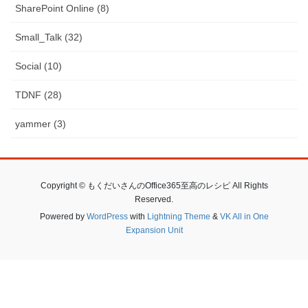
SharePoint Online (8)
Small_Talk (32)
Social (10)
TDNF (28)
yammer (3)
Copyright © もくだいさんのOffice365至高のレシピ All Rights
Reserved.
Powered by
WordPress
with
Lightning Theme
&
VK All in One
Expansion Unit