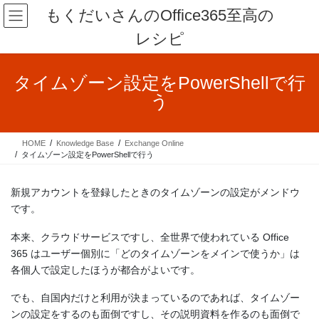
コ
ナ
もくだいさんのOffice365至高の
ン
ビ
レシピ
テ
ゲ
ン
ー
ツ
シ
タイムゾーン設定をPowerShellで行
へ
ョ
ス
ン
う
キ
に
ッ
移
プ
動
HOME
Knowledge Base
Exchange Online
タイムゾーン設定をPowerShellで行う
新規アカウントを登録したときのタイムゾーンの設定がメンドウ
です。
本来、クラウドサービスですし、全世界で使われている Office
365 はユーザー個別に「どのタイムゾーンをメインで使うか」は
各個人で設定したほうが都合がよいです。
でも、自国内だけと利用が決まっているのであれば、タイムゾー
ンの設定をするのも面倒ですし、その説明資料を作るのも面倒で