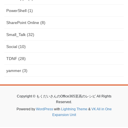
PowerShell (1)
SharePoint Online (8)
Small_Talk (32)
Social (10)
TDNF (28)
yammer (3)
Copyright © もくだいさんのOffice365至高のレシピ All Rights
Reserved.
Powered by
WordPress
with
Lightning Theme
&
VK All in One
Expansion Unit